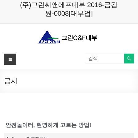
Skip
(주)그린씨앤에프대부 2016-금감
to
원-0008[대부업]
content
메
뉴
공시
안전놀이터, 현명하게 고르는 방법!