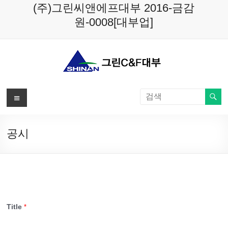
Skip
(주)그린씨앤에프대부 2016-금감
to
원-0008[대부업]
content
메
뉴
공시
Title
*